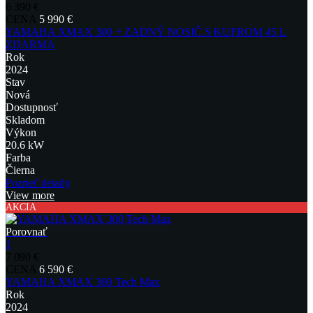
6 390 €
CENA
5 990 €
YAMAHA XMAX 300 + ZADNÝ NOSIČ S KUFROM 45 L
ZDARMA
Rok
2024
Stav
Nová
Dostupnosť
Skladom
Výkon
20.6 kW
Farba
Čierna
Pozrieť detaily
View more
AKCIA
Porovnať
1
7 090 €
CENA
6 590 €
YAMAHA XMAX 300 Tech Max
Rok
2024