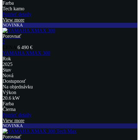
Farba
Tech kamo
Pozrieť detaily
View more
NOVINKA
Porovnať
2
CENA
6 490 €
YAMAHA XMAX 300
Rok
2025
Stav
Nová
Dostupnosť
Na objednávku
Výkon
20.6 kW
Farba
Čierna
Pozrieť detaily
View more
NOVINKA
Porovnať