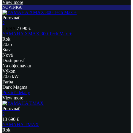
View more
NOVINKA
Porovnať
2
CENA
7 690 €
YAMAHA XMAX 300 Tech Max +
Rok
2025
Stav
Nová
Dostupnosť
Na objednávku
Výkon
20.6 kW
Farba
Dark Magma
Pozrieť detaily
View more
Porovnať
2
13 690 €
YAMAHA TMAX
Rok