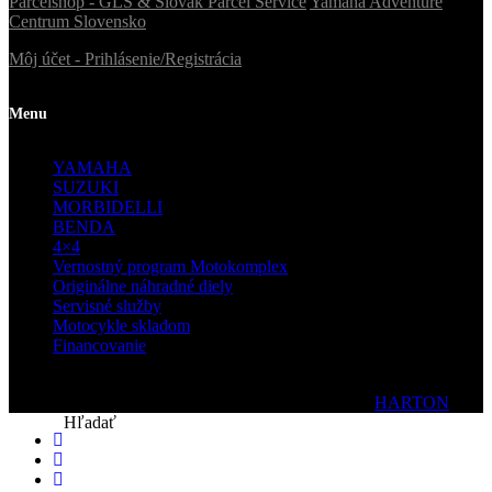
Parcelshop - GLS & Slovak Parcel Service
Yamaha Adventure
Centrum Slovensko
Môj účet - Prihlásenie/Registrácia
Menu
YAMAHA
SUZUKI
MORBIDELLI
BENDA
4×4
Vernostný program Motokomplex
Originálne náhradné diely
Servisné služby
Motocykle skladom
Financovanie
© 2020 Motokomplex | Všetky práva vyhradené| by
HARTON
Hľadať