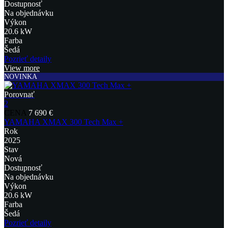
Dostupnosť
Na objednávku
Výkon
20.6 kW
Farba
Šedá
Pozrieť detaily
View more
NOVINKA
Porovnať
2
CENA
7 690 €
YAMAHA XMAX 300 Tech Max +
Rok
2025
Stav
Nová
Dostupnosť
Na objednávku
Výkon
20.6 kW
Farba
Šedá
Pozrieť detaily