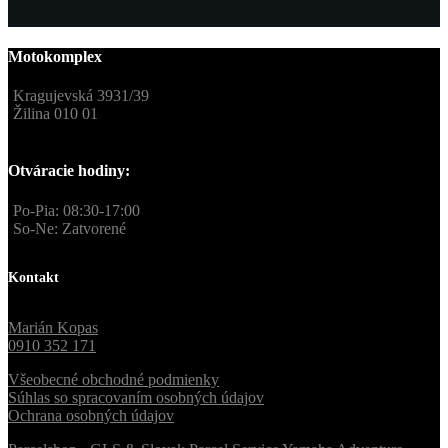
Motokomplex
Kragujevská 3931/39
Žilina 010 01
Otváracie hodiny:
Po-Pia: 08:30-17:00
So-Ne: Zatvorené
Kontakt
Marián Kopas
0910 352 171
Všeobecné obchodné podmienky
Súhlas so spracovaním osobných údajov
Ochrana osobných údajov