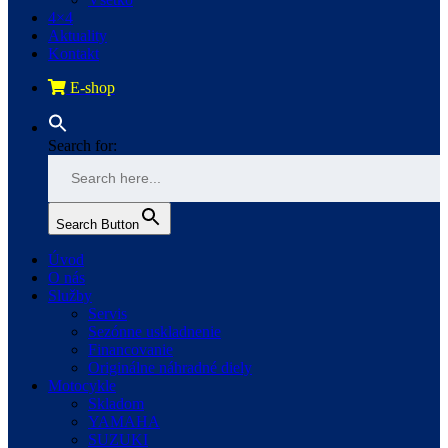
4×4
Aktuality
Kontakt
E-shop
Search for:
Search Button
Úvod
O nás
Služby
Servis
Sezónne uskladnenie
Financovanie
Originálne náhradné diely
Motocykle
Skladom
YAMAHA
SUZUKI