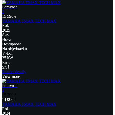
Porovnať
2
15 590 €
YAMAHA TMAX TECH MAX
Rok
2025
Stav
Nová
Dostupnosť
Na objednávku
Výkon
35 kW
Farba
Sivá
Pozrieť detaily
View more
Porovnať
2
15 390 €
14 990 €
YAMAHA TMAX TECH MAX
Rok
2024