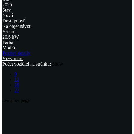
2025
Stav
Nová
Dostupnosť
Na objednávku
Výkon
20.6 kW
Farba
Modrá
Pozrieť detaily
View more
Počet vozidiel na stránku:
Show
9
12
18
27
items per page