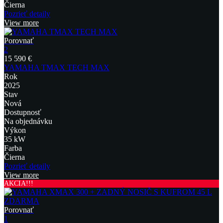
Čierna
Pozrieť detaily
View more
Porovnať
2
15 590 €
YAMAHA TMAX TECH MAX
Rok
2025
Stav
Nová
Dostupnosť
Na objednávku
Výkon
35 kW
Farba
Čierna
Pozrieť detaily
View more
AKCIA!!!
Porovnať
1