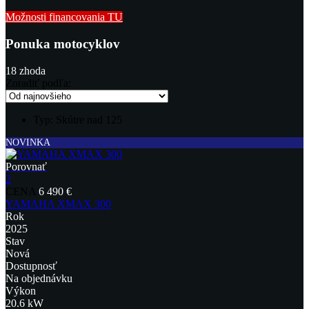
Možnosti financovania TU
Ponuka motocyklov
18
zhoda
Zoradiť podľa:
Typ:
Skútre nad 125
NOVINKA
Porovnať
2
CENA
6 490 €
YAMAHA XMAX 300
Rok
2025
Stav
Nová
Dostupnosť
Na objednávku
Výkon
20.6 kW