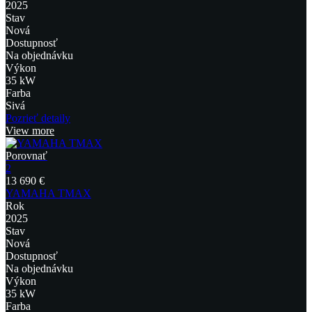
2025
Stav
Nová
Dostupnosť
Na objednávku
Výkon
35 kW
Farba
Sivá
Pozrieť detaily
View more
Porovnať
2
13 690 €
YAMAHA TMAX
Rok
2025
Stav
Nová
Dostupnosť
Na objednávku
Výkon
35 kW
Farba