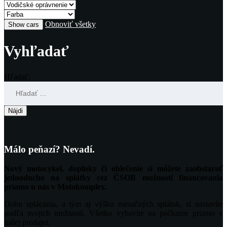
Obnoviť všetky
Vyhľadať
Hľadať:
Málo peňazí? Nevadí.
Nový motocykel, doplnky či oblečenie si môžete zaobstarať
jednoducho na splátky cez ČSOB možnosti financovania
priamo u nás v Motokomplex.
Dobu splácania, a tým aj výšku mesačných splátok, si nastavíte
podľa svojich možností. Všetko vybavíte na počkanie priamo v
našej predajni.