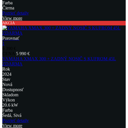
Farba
Čierna
Pozrieť detaily
View more
AKCIA
Porovnať
1
6 390 €
CENA
5 990 €
YAMAHA XMAX 300 + ZADNÝ NOSIČ S KUFROM 45L
ZDARMA
Rok
2024
Stav
Nová
Dostupnosť
Skladom
Výkon
20.6 kW
Farba
Šedá, Sivá
Pozrieť detaily
View more