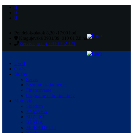
Pondelok-piatok 8,30 -17:00 hod.
Kragujevská 3931/39, 010 01 Žilina
Servis / predaj: 0910 352 171
Úvod
O nás
Služby
Servis
Sezónne uskladnenie
Financovanie
Originálne náhradné diely
Motocykle
Skladom
YAMAHA
SUZUKI
BENDA
MORBIDELLI
Všetko