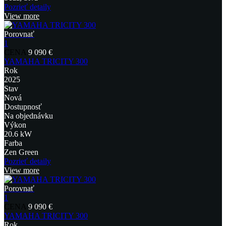
Pozrieť detaily
View more
Porovnať
1
CENA
9 090 €
YAMAHA TRICITY 300
Rok
2025
Stav
Nová
Dostupnosť
Na objednávku
Výkon
20.6 kW
Farba
Zen Green
Pozrieť detaily
View more
Porovnať
1
CENA
9 090 €
YAMAHA TRICITY 300
Rok