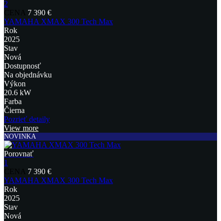
2
CENA
7 390 €
YAMAHA XMAX 300 Tech Max
Rok
2025
Stav
Nová
Dostupnosť
Na objednávku
Výkon
20.6 kW
Farba
Čierna
Pozrieť detaily
View more
NOVINKA
Porovnať
1
CENA
7 390 €
YAMAHA XMAX 300 Tech Max
Rok
2025
Stav
Nová