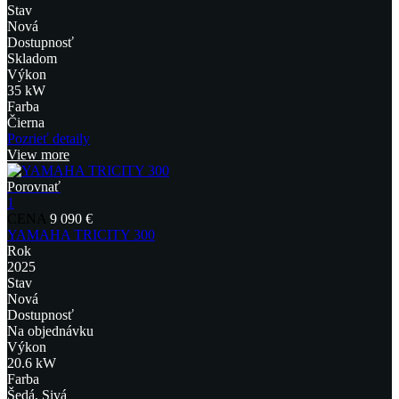
Stav
Nová
Dostupnosť
Skladom
Výkon
35 kW
Farba
Čierna
Pozrieť detaily
View more
Porovnať
1
CENA
9 090 €
YAMAHA TRICITY 300
Rok
2025
Stav
Nová
Dostupnosť
Na objednávku
Výkon
20.6 kW
Farba
Šedá, Sivá