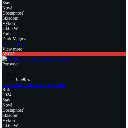
Stav
Nová
Dostupnosť
Skladom
Výkon
20.6 kW
Farba
Dark Magma
Pozrieť detaily
View more
AKCIA
Porovnať
1
7 090 €
CENA
6 590 €
YAMAHA XMAX 300 Tech Max
Rok
2024
Stav
Nová
Dostupnosť
Skladom
Výkon
20.6 kW