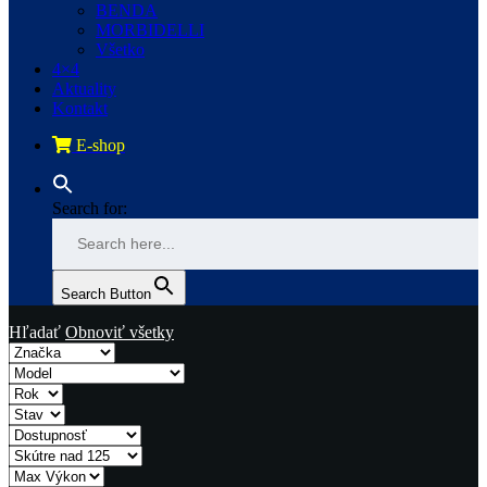
BENDA
MORBIDELLI
Všetko
4×4
Aktuality
Kontakt
E-shop
Search for:
Search Button
Hľadať
Obnoviť všetky