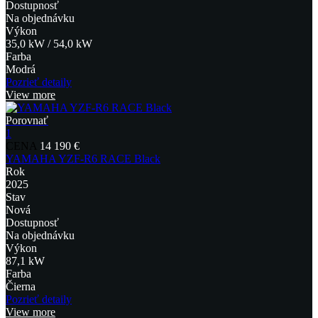
Dostupnosť
Na objednávku
Výkon
35,0 kW / 54,0 kW
Farba
Modrá
Pozrieť detaily
View more
Porovnať
1
CENA
14 190 €
YAMAHA YZF-R6 RACE Black
Rok
2025
Stav
Nová
Dostupnosť
Na objednávku
Výkon
87,1 kW
Farba
Čierna
Pozrieť detaily
View more