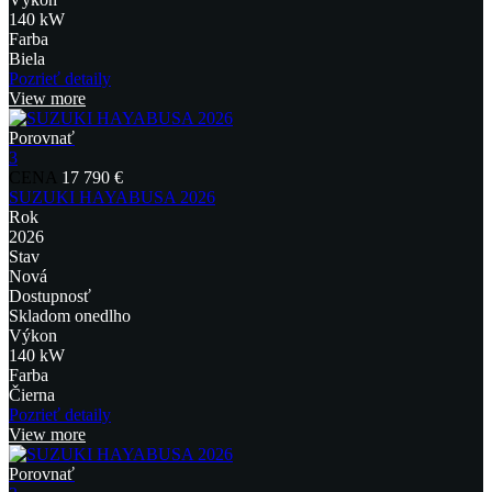
140 kW
Farba
Biela
Pozrieť detaily
View more
Porovnať
3
CENA
17 790 €
SUZUKI HAYABUSA 2026
Rok
2026
Stav
Nová
Dostupnosť
Skladom onedlho
Výkon
140 kW
Farba
Čierna
Pozrieť detaily
View more
Porovnať