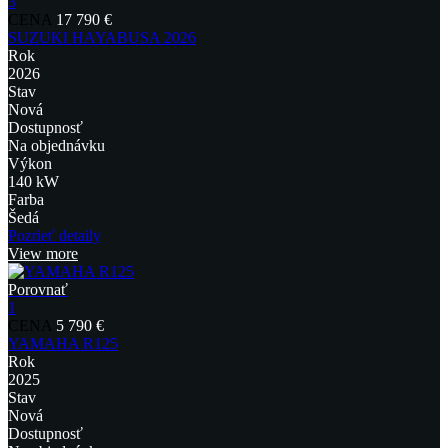
3
CENA
17 790 €
SUZUKI HAYABUSA 2026
Rok
2026
Stav
Nová
Dostupnosť
Na objednávku
Výkon
140 kW
Farba
Šedá
Pozrieť detaily
View more
Porovnať
1
CENA
5 790 €
YAMAHA R125
Rok
2025
Stav
Nová
Dostupnosť