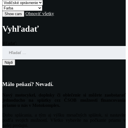
Obnoviť všetky
Vyhľadať
Hľadať:
Málo peňazí? Nevadí.
Nový motocykel, doplnky či oblečenie si môžete zaobstarať
jednoducho na splátky cez ČSOB možnosti financovania
priamo u nás v Motokomplex.
Dobu splácania, a tým aj výšku mesačných splátok, si nastavíte
podľa svojich možností. Všetko vybavíte na počkanie priamo v
našej predajni.