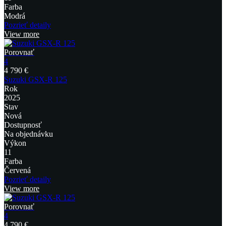
Farba
Modrá
Pozrieť detaily
View more
Porovnať
4
4 790 €
Suzuki GSX-R 125
Rok
2025
Stav
Nová
Dostupnosť
Na objednávku
Výkon
11
Farba
Červená
Pozrieť detaily
View more
Porovnať
4
4 790 €