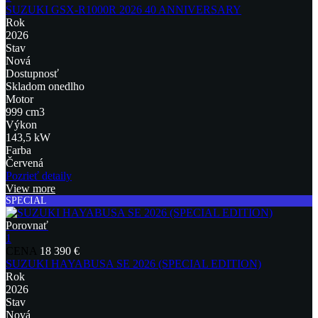
SUZUKI GSX-R1000R 2026 40 ANNIVERSARY
Rok
2026
Stav
Nová
Dostupnosť
Skladom onedlho
Motor
999 cm3
Výkon
143,5 kW
Farba
Červená
Pozrieť detaily
View more
SPECIAL
Porovnať
1
CENA
18 390 €
SUZUKI HAYABUSA SE 2026 (SPECIAL EDITION)
Rok
2026
Stav
Nová