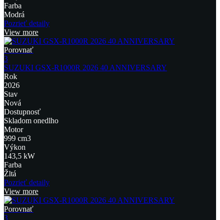
Farba
Modrá
Pozrieť detaily
View more
Porovnať
3
SUZUKI GSX-R1000R 2026 40 ANNIVERSARY
Rok
2026
Stav
Nová
Dostupnosť
Skladom onedlho
Motor
999 cm3
Výkon
143,5 kW
Farba
Žltá
Pozrieť detaily
View more
Porovnať
3