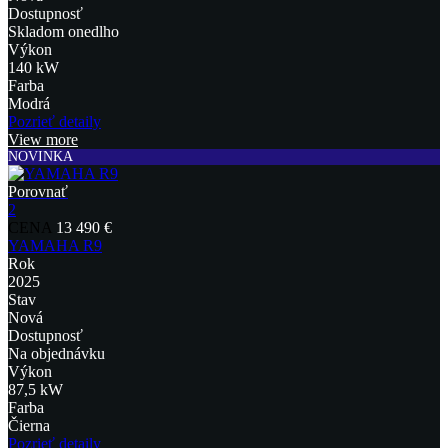
Dostupnosť
Skladom onedlho
Výkon
140 kW
Farba
Modrá
Pozrieť detaily
View more
NOVINKA
Porovnať
2
CENA
13 490 €
YAMAHA R9
Rok
2025
Stav
Nová
Dostupnosť
Na objednávku
Výkon
87,5 kW
Farba
Čierna
Pozrieť detaily