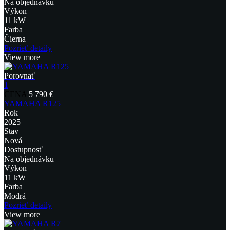
Na objednávku
Výkon
11 kW
Farba
Čierna
Pozrieť detaily
View more
Porovnať
1
CENA
5 790 €
YAMAHA R125
Rok
2025
Stav
Nová
Dostupnosť
Na objednávku
Výkon
11 kW
Farba
Modrá
Pozrieť detaily
View more