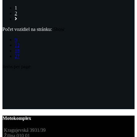
1
2
Počet vozidiel na stránku:
Show
9
12
18
27
items per page
Motokomplex
Kragujevská 3931/39
Žilina 010 01