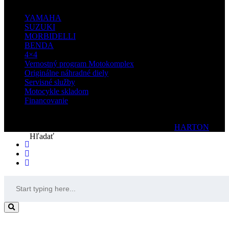
YAMAHA
SUZUKI
MORBIDELLI
BENDA
4×4
Vernostný program Motokomplex
Originálne náhradné diely
Servisné služby
Motocykle skladom
Financovanie
© 2020 Motokomplex | Všetky práva vyhradené| by
HARTON
Hľadať
Trade Offer