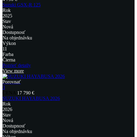
Suzuki GSX-R 125
Rok
2025
Stav
Nová
Dostupnosť
Na objednávku
Výkon
11
Farba
Čierna
Pozrieť detaily
View more
Porovnať
3
CENA
17 790 €
SUZUKI HAYABUSA 2026
Rok
2026
Stav
Nová
Dostupnosť
Na objednávku
Výkon