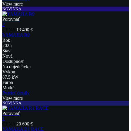
View more
NOVINKA
Porovnať
2
CENA
13 490 €
YAMAHA R9
Rok
2025
Stav
Nová
Dostupnosť
Na objednávku
Výkon
87,5 kW
Farba
Modrá
Pozrieť detaily
View more
NOVINKA
Porovnať
1
CENA
20 690 €
YAMAHA R1 RACE