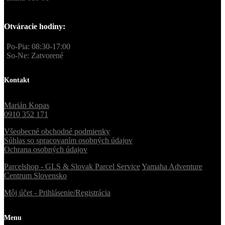
Otváracie hodiny:
Po-Pia: 08:30-17:00
So-Ne: Zatvorené
Kontakt
Marián Kopas
0910 352 171
Všeobecné obchodné podmienky
Súhlas so spracovaním osobných údajov
Ochrana osobných údajov
Parcelshop - GLS & Slovak Parcel Service
Yamaha Adventure
Centrum Slovensko
Môj účet - Prihlásenie/Registrácia
Menu