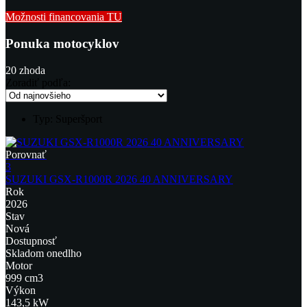
Možnosti financovania TU
Ponuka motocyklov
20
zhoda
Zoradiť podľa:
Typ:
Superšport
Porovnať
3
SUZUKI GSX-R1000R 2026 40 ANNIVERSARY
Rok
2026
Stav
Nová
Dostupnosť
Skladom onedlho
Motor
999 cm3
Výkon
143,5 kW