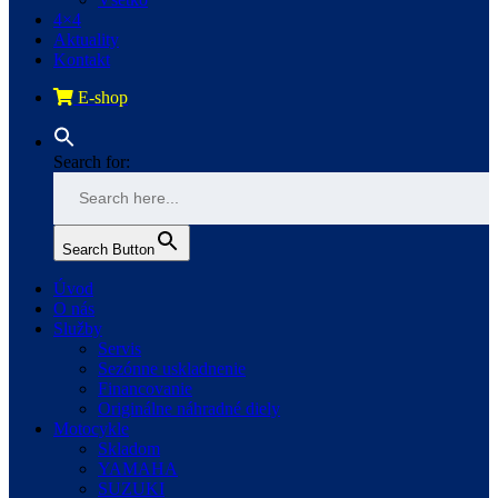
4×4
Aktuality
Kontakt
E-shop
Search for:
Search Button
Úvod
O nás
Služby
Servis
Sezónne uskladnenie
Financovanie
Originálne náhradné diely
Motocykle
Skladom
YAMAHA
SUZUKI