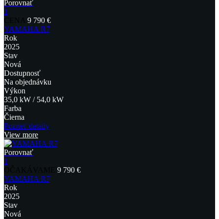
Porovnať
1
CENA
9 790 €
YAMAHA R7
Rok
2025
Stav
Nová
Dostupnosť
Na objednávku
Výkon
35,0 kW / 54,0 kW
Farba
Čierna
Pozrieť detaily
View more
Porovnať
1
OČAKÁVAME
9 790 €
YAMAHA R7
Rok
2025
Stav
Nová