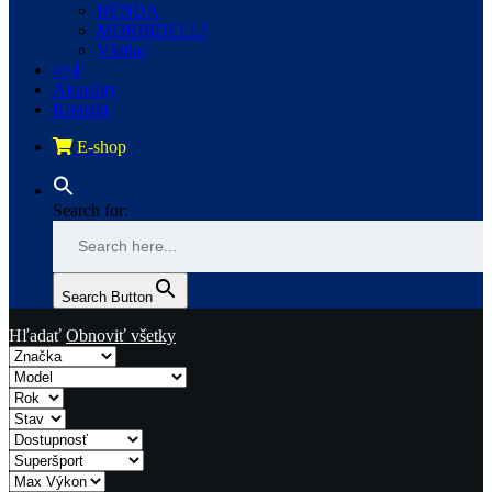
BENDA
MORBIDELLI
Všetko
4×4
Aktuality
Kontakt
E-shop
Search for:
Search Button
Hľadať
Obnoviť všetky