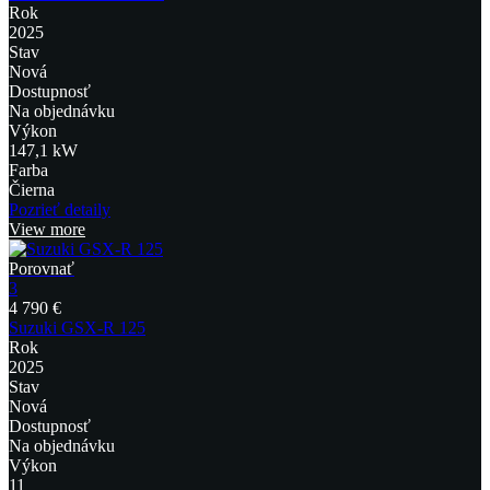
Rok
2025
Stav
Nová
Dostupnosť
Na objednávku
Výkon
147,1 kW
Farba
Čierna
Pozrieť detaily
View more
Porovnať
3
4 790 €
Suzuki GSX-R 125
Rok
2025
Stav
Nová
Dostupnosť
Na objednávku
Výkon
11