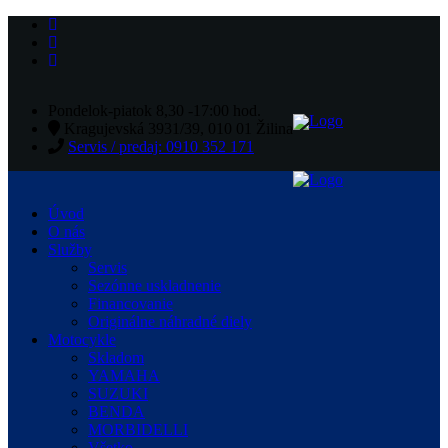
Pondelok-piatok 8,30 -17:00 hod.
Kragujevská 3931/39, 010 01 Žilina
Servis / predaj: 0910 352 171
Úvod
O nás
Služby
Servis
Sezónne uskladnenie
Financovanie
Originálne náhradné diely
Motocykle
Skladom
YAMAHA
SUZUKI
BENDA
MORBIDELLI
Všetko