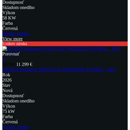
Dostupnosť
Skladom onedlho
Výkon
58 KW
Farba
Červená
Pozrieť detaily
View more
5 rokov záruka
Porovnať
3
CENA
11 299 €
BENDA Redstone 1000 R2 DL PREMIUM, HOMOL., EPS
Rok
2026
Stav
Nová
Dostupnosť
Skladom onedlho
Výkon
75 kW
Farba
Červená
Pozrieť detaily