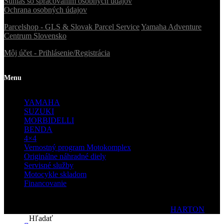
Súhlas so spracovaním osobných údajov
Ochrana osobných údajov
Parcelshop - GLS & Slovak Parcel Service
Yamaha Adventure
Centrum Slovensko
Môj účet - Prihlásenie/Registrácia
Menu
YAMAHA
SUZUKI
MORBIDELLI
BENDA
4×4
Vernostný program Motokomplex
Originálne náhradné diely
Servisné služby
Motocykle skladom
Financovanie
© 2020 Motokomplex | Všetky práva vyhradené| by
HARTON
Hľadať