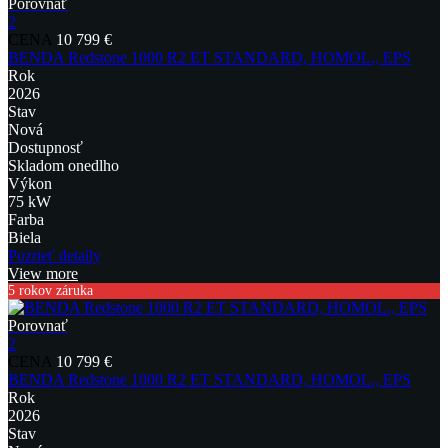
Porovnať
2
CENA
10 799 €
BENDA Redstone 1000 R2 ET STANDARD, HOMOL., EPS
Rok
2026
Stav
Nová
Dostupnosť
Skladom onedlho
Výkon
75 kW
Farba
Biela
Pozrieť detaily
View more
5 rokov záruka
Porovnať
2
CENA
10 799 €
BENDA Redstone 1000 R2 ET STANDARD, HOMOL., EPS
Rok
2026
Stav