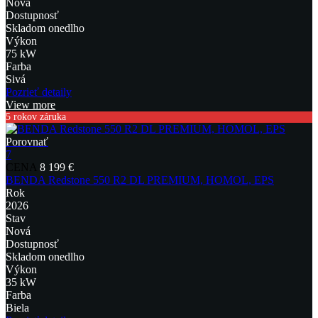
Nová
Dostupnosť
Skladom onedlho
Výkon
75 kW
Farba
Sivá
Pozrieť detaily
View more
5 rokov záruka
Porovnať
7
CENA
8 199 €
BENDA Redstone 550 R2 DL PREMIUM, HOMOL, EPS
Rok
2026
Stav
Nová
Dostupnosť
Skladom onedlho
Výkon
35 kW
Farba
Biela