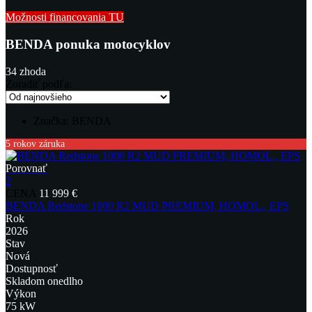
Možnosti financovania TU
BENDA ponuka motocyklov
34
zhoda
Zoradiť podľa:
Značka:
BENDA
5 rokov záruka
Porovnať
2
CENA
11 999 €
BENDA Redstone 1000 R2 MUD PREMIUM, HOMOL., EPS
Rok
2026
Stav
Nová
Dostupnosť
Skladom onedlho
Výkon
75 kW