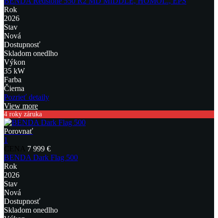
BENDA Redstone 550 R2 MD MIDDLE, HOMOL., EPS
Rok
2026
Stav
Nová
Dostupnosť
Skladom onedlho
Výkon
35 kW
Farba
Čierna
Pozrieť detaily
View more
4 roky záruka
Porovnať
1
CENA
7 999 €
BENDA Dark Flag 500
Rok
2026
Stav
Nová
Dostupnosť
Skladom onedlho