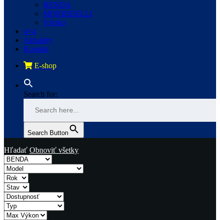
BENDA
MORBIDELLI
Všetko
4×4
Aktuality
Kontakt
E-shop
Search for:
Search Button
Hľadať
Obnoviť všetky