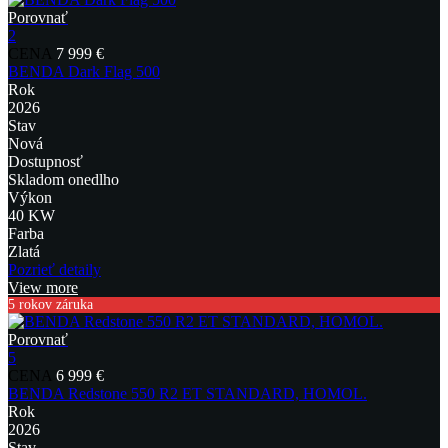
Porovnať
2
CENA
7 999 €
BENDA Dark Flag 500
Rok
2026
Stav
Nová
Dostupnosť
Skladom onedlho
Výkon
40 KW
Farba
Zlatá
Pozrieť detaily
View more
5 rokov záruka
Porovnať
5
CENA
6 999 €
BENDA Redstone 550 R2 ET STANDARD, HOMOL.
Rok
2026
Stav