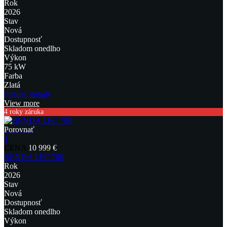
Rok
2026
Stav
Nová
Dostupnosť
Skladom onedlho
Výkon
75 kW
Farba
Zlatá
Pozrieť detaily
View more
4 roky záruka
Porovnať
1
CENA
10 999 €
BENDA LFC 700
Rok
2026
Stav
Nová
Dostupnosť
Skladom onedlho
Výkon