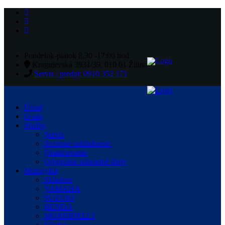
Pondelok-piatok 8,30 -17:00 hod.
Kragujevská 3931/39, 010 01 Žilina
Servis / predaj: 0910 352 171
Úvod
O nás
Služby
Servis
Sezónne uskladnenie
Financovanie
Originálne náhradné diely
Motocykle
Skladom
YAMAHA
SUZUKI
BENDA
MORBIDELLI
Všetko