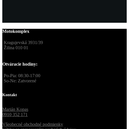
Motokomplex
Kragujevská 3931/39
Žilina 010 01
Otváracie hodiny:
Po-Pia: 08:30-17:00
So-Ne: Zatvorené
Kontakt
Marián Kopas
0910 352 171
Všeobecné obchodné podmienky