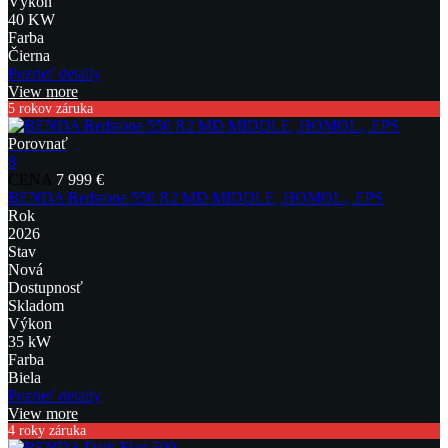
Výkon
40 KW
Farba
Čierna
Pozrieť detaily
View more
5 rokov záruka
Porovnať
8
CENA
7 999 €
BENDA Redstone 550 R2 MD MIDDLE, HOMOL., EPS
Rok
2026
Stav
Nová
Dostupnosť
Skladom
Výkon
35 kW
Farba
Biela
Pozrieť detaily
View more
4 roky záruka