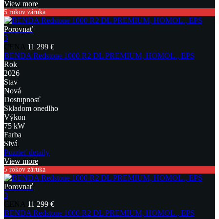
View more
5 rokov záruka
Porovnať
3
CENA
11 299 €
BENDA Redstone 1000 R2 DL PREMIUM, HOMOL., EPS
Rok
2026
Stav
Nová
Dostupnosť
Skladom onedlho
Výkon
75 kW
Farba
Sivá
Pozrieť detaily
View more
5 rokov záruka
Porovnať
3
CENA
11 299 €
BENDA Redstone 1000 R2 DL PREMIUM, HOMOL., EPS