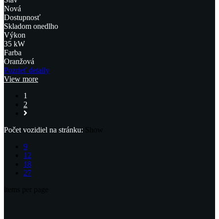
Nová
Dostupnosť
Skladom onedlho
Výkon
35 kW
Farba
Oranžová
Pozrieť detaily
View more
1
2
Počet vozidiel na stránku:
Show
9
12
18
27
items per page