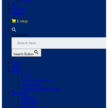
4×4
Aktuality
Kontakt
E-shop
Search for:
Search Button
Úvod
O nás
Služby
Servis
Sezónne uskladnenie
Financovanie
Originálne náhradné diely
Motocykle
Skladom
YAMAHA
SUZUKI