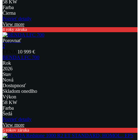
58 KW
Farba
Čierna
Pozrieť detaily
View more
4 roky záruka
Porovnať
2
CENA
10 999 €
BENDA LFC 700
Rok
2026
Stav
Nová
Dostupnosť
Skladom onedlho
Výkon
58 KW
Farba
Šedá
Pozrieť detaily
View more
5 rokov záruka