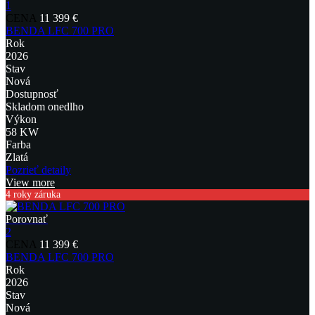
1
CENA
11 399 €
BENDA LFC 700 PRO
Rok
2026
Stav
Nová
Dostupnosť
Skladom onedlho
Výkon
58 KW
Farba
Zlatá
Pozrieť detaily
View more
4 roky záruka
Porovnať
2
CENA
11 399 €
BENDA LFC 700 PRO
Rok
2026
Stav
Nová