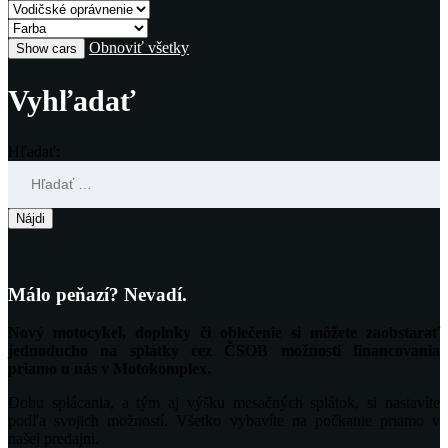
Obnoviť všetky
Vyhľadať
Hľadať:
Málo peňazí? Nevadí.
Nový motocykel, doplnky či oblečenie si môžete zaobstarať
jednoducho na splátky cez ČSOB možnosti financovania
priamo u nás v Motokomplex.
Dobu splácania, a tým aj výšku mesačných splátok, si nastavíte
podľa svojich možností. Všetko vybavíte na počkanie priamo v
našej predajni.