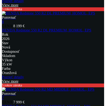
Pozrieť detaily
View more
5 rokov záruka
Porovnať
8
CENA
8 199 €
BENDA Redstone 550 R2 DL PREMIUM, HOMOL, EPS
Rok
2026
Stav
Nová
Dostupnosť
Skladom
Výkon
35 kW
Farba
Oranžová
Pozrieť detaily
View more
5 rokov záruka
Porovnať
7
CENA
7 999 €