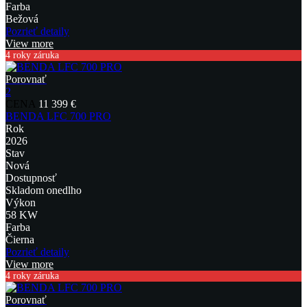
Farba
Bežová
Pozrieť detaily
View more
4 roky záruka
Porovnať
2
CENA
11 399 €
BENDA LFC 700 PRO
Rok
2026
Stav
Nová
Dostupnosť
Skladom onedlho
Výkon
58 KW
Farba
Čierna
Pozrieť detaily
View more
4 roky záruka
Porovnať