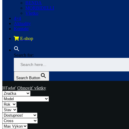
BENDA
MORBIDELLI
Všetko
4×4
Aktuality
Kontakt
E-shop
Search for:
Search Button
Hľadať
Obnoviť všetky