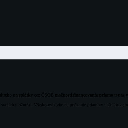
noducho na splátky cez ČSOB možnosti financovania priamo u nás
 svojich možností. Všetko vybavíte na počkanie priamo v našej predajn