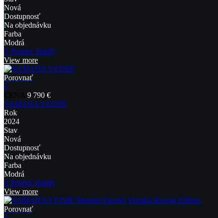
Nová
Dostupnosť
Na objednávku
Farba
Modrá
Pozrieť detaily
View more
Porovnať
1
CENA
9 790 €
YAMAHA YZ250F
Rok
2024
Stav
Nová
Dostupnosť
Na objednávku
Farba
Modrá
Pozrieť detaily
View more
Porovnať
1