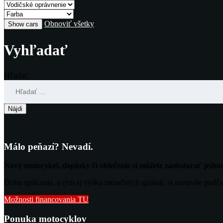
Obnoviť všetky
Vyhľadať
Hľadať:
Málo peňazí? Nevadí.
Nový motocykel, doplnky či oblečenie si môžete zaobstarať jed
Dobu splácania, a tým aj výšku mesačných splátok, si nastavíte podľa
Možnosti financovania TU
Ponuka motocyklov