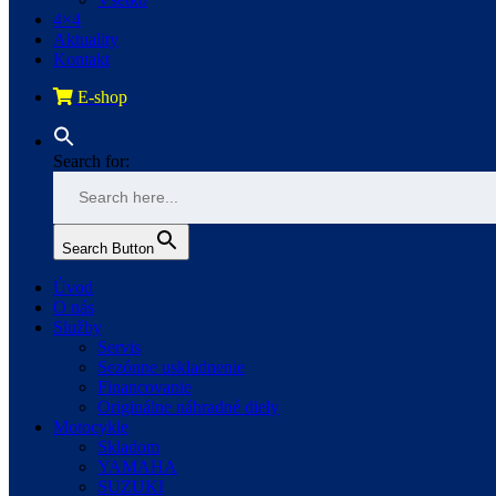
4×4
Aktuality
Kontakt
E-shop
Search for:
Search Button
Úvod
O nás
Služby
Servis
Sezónne uskladnenie
Financovanie
Originálne náhradné diely
Motocykle
Skladom
YAMAHA
SUZUKI