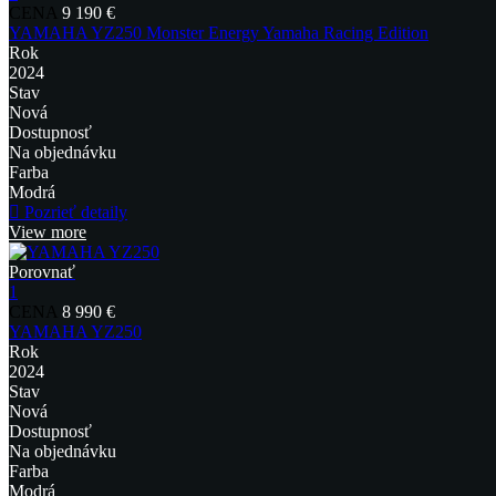
CENA
9 190 €
YAMAHA YZ250 Monster Energy Yamaha Racing Edition
Rok
2024
Stav
Nová
Dostupnosť
Na objednávku
Farba
Modrá
Pozrieť detaily
View more
Porovnať
1
CENA
8 990 €
YAMAHA YZ250
Rok
2024
Stav
Nová
Dostupnosť
Na objednávku
Farba
Modrá