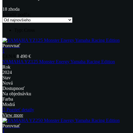
18
zhoda
Zoradiť podľa:
Typ:
Cross
Porovnať
1
CENA
8 490 €
YAMAHA YZ125 Monster Energy Yamaha Racing Edition
Rok
2024
Stav
Nová
Dostupnosť
Na objednávku
Farba
Modrá
Pozrieť detaily
View more
Porovnať
1