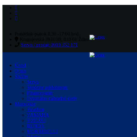
Pondelok-piatok 8,30 -17:00 hod.
Kragujevská 3931/39, 010 01 Žilina
Servis / predaj: 0910 352 171
Úvod
O nás
Služby
Servis
Sezónne uskladnenie
Financovanie
Originálne náhradné diely
Motocykle
Skladom
YAMAHA
SUZUKI
BENDA
MORBIDELLI
Všetko