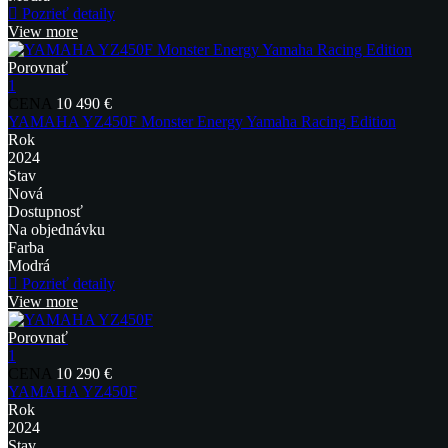
Pozrieť detaily
View more
Porovnať
1
CENA
10 490 €
YAMAHA YZ450F Monster Energy Yamaha Racing Edition
Rok
2024
Stav
Nová
Dostupnosť
Na objednávku
Farba
Modrá
Pozrieť detaily
View more
Porovnať
1
CENA
10 290 €
YAMAHA YZ450F
Rok
2024
Stav