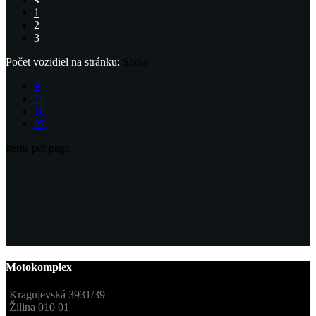
1
2
3
Počet vozidiel na stránku:
Show
9
12
18
27
items per page
Motokomplex
Kragujevská 3931/39
Žilina 010 01