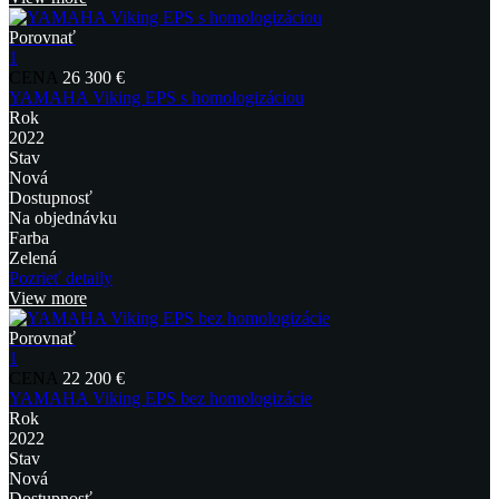
Porovnať
1
CENA
26 300 €
YAMAHA Viking EPS s homologizáciou
Rok
2022
Stav
Nová
Dostupnosť
Na objednávku
Farba
Zelená
Pozrieť detaily
View more
Porovnať
1
CENA
22 200 €
YAMAHA Viking EPS bez homologizácie
Rok
2022
Stav
Nová
Dostupnosť