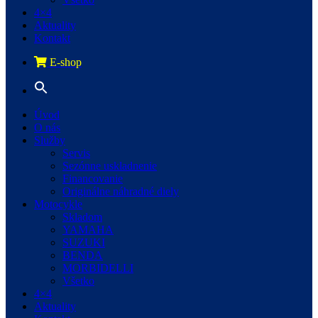
4×4
Aktuality
Kontakt
E-shop
Úvod
O nás
Služby
Servis
Sezónne uskladnenie
Financovanie
Originálne náhradné diely
Motocykle
Skladom
YAMAHA
SUZUKI
BENDA
MORBIDELLI
Všetko
4×4
Aktuality