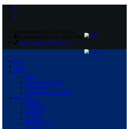
Pondelok-piatok 8,30 -17:00 hod.
Kragujevská 3931/39, 010 01 Žilina
Servis / predaj: 0910 352 171
Úvod
O nás
Služby
Servis
Sezónne uskladnenie
Financovanie
Originálne náhradné diely
Motocykle
Skladom
YAMAHA
SUZUKI
BENDA
MORBIDELLI
Všetko