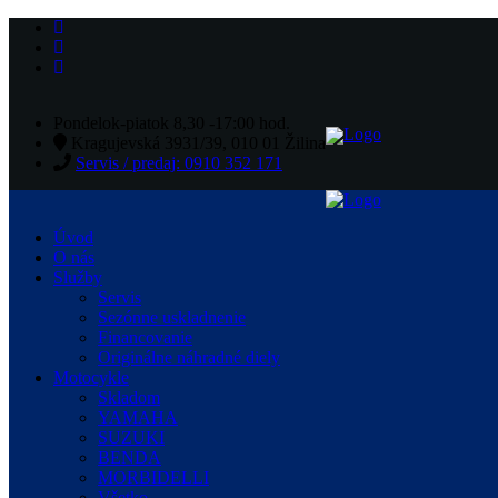
Pondelok-piatok 8,30 -17:00 hod.
Kragujevská 3931/39, 010 01 Žilina
Servis / predaj: 0910 352 171
Úvod
O nás
Služby
Servis
Sezónne uskladnenie
Financovanie
Originálne náhradné diely
Motocykle
Skladom
YAMAHA
SUZUKI
BENDA
MORBIDELLI
Všetko