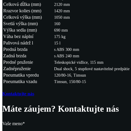
Celková dĺžka (mm)
2120 mm
Rrazvor kolies (mm)
1420 mm
Celková výška (mm)
1050 mm
Svetlá výška (mm)
160
Výška sedla (mm)
690 mm
Váha bez náplní
175 kg
Palivová nádrž l
15 l
Predná brzda
s ABS 300 mm
Zadná brzda
s ABS 240 mm
Predné pruženie
Teleskopické vidlice, 115 mm
Zadnépruženie
Dual shock, 5 stupňové nastavitelné predpätie
Pneumatika vpredu
120/80-16, Timsun
Pneumatika vzadu
Timsun, 150/80-15
Kontaktujte nás
Máte záujem? Kontaktujte nás
Vaše meno*