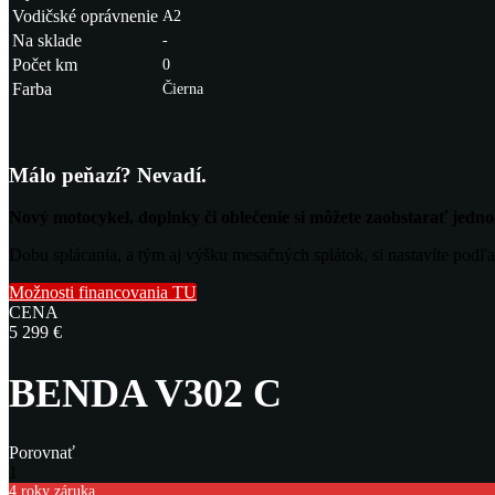
Vodičské oprávnenie
A2
Na sklade
-
Počet km
0
Farba
Čierna
Málo peňazí? Nevadí.
Nový motocykel, doplnky či oblečenie si môžete zaobstarať jed
Dobu splácania, a tým aj výšku mesačných splátok, si nastavíte podľa
Možnosti financovania TU
CENA
5 299 €
BENDA V302 C
Porovnať
1
4 roky záruka