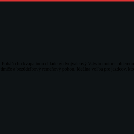
kou. Poháňa ho kvapalinou chladený dvojvalcový V-twin motor s obje
é tlmiče a bezúdržbový remeňový pohon. Ideálna voľba pre jazdcov, kto