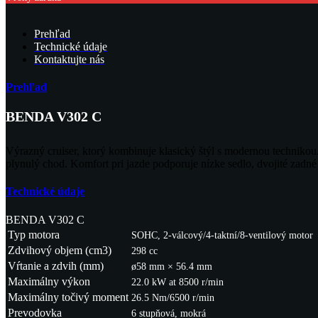
Prehľad
Technické údaje
Kontaktujte nás
Prehľad
BENDA V302 C
Výrazný cruiser, ktorý kombinuje klasický štýl s modernou techni
plynulý chod. Komfort pri jazde podporuje nízke sedlo, dvojité zadn
Technické údaje
BENDA V302 C
Typ motora
SOHC, 2-válcový/4-taktní/8-ventilový motor
Zdvihový objem (cm3)
298 cc
Vŕtanie a zdvih (mm)
ø58 mm × 56.4 mm
Maximálny výkon
22.0 kW at 8500 r/min
Maximálny točivý moment
26.5 Nm/6500 r/min
Prevodovka
6 stupňová, mokrá