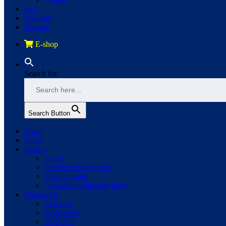
4×4
Aktuality
Kontakt
E-shop
Search for:
Search Button
Úvod
O nás
Služby
Servis
Sezónne uskladnenie
Financovanie
Originálne náhradné diely
Motocykle
Skladom
YAMAHA
SUZUKI