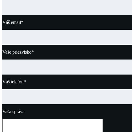
Váš email*
Vaše priezvisko*
Váš telefón*
Vaša správa