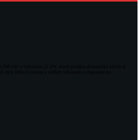
mom 298 cm³ a výkonom 22 kW, ktorý ponúka dynamický záťah aj
rí chcú štýlový cruiser s väčším výkonom a charakterom.