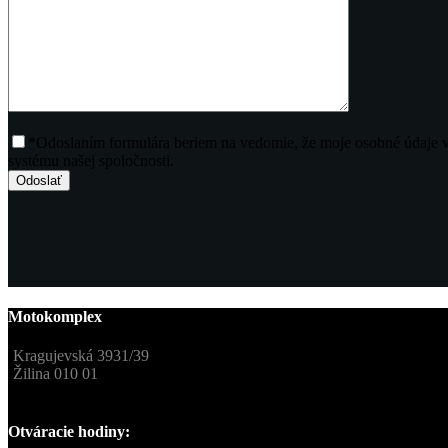
*Odoslaním formulára beriem na vedomie, že moje osobné údaje 
systému našej spoločnosti.
Motokomplex
Kragujevská 3931/39
Žilina 010 01
Otváracie hodiny: