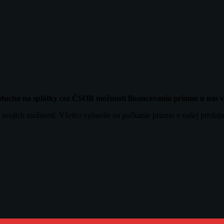
noducho na splátky cez ČSOB možnosti financovania priamo u nás
 svojich možností. Všetko vybavíte na počkanie priamo v našej predajn