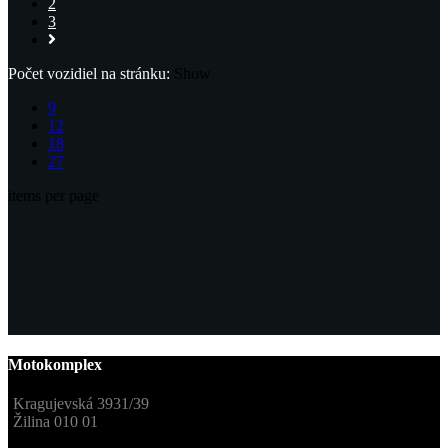
2
3
Počet vozidiel na stránku:
Show
9
12
18
27
items per page
Motokomplex
Kragujevská 3931/39
Žilina 010 01