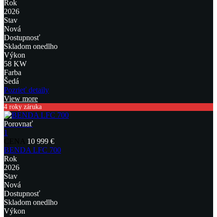
Rok
2026
Stav
Nová
Dostupnosť
Skladom onedlho
Výkon
58 KW
Farba
Šedá
Pozrieť detaily
View more
4 roky záruka
Porovnať
1
CENA
10 999 €
BENDA LFC 700
Rok
2026
Stav
Nová
Dostupnosť
Skladom onedlho
Výkon