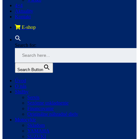
4×4
Aktuality
Kontakt
E-shop
Search for:
Search Button
Úvod
O nás
Služby
Servis
Sezónne uskladnenie
Financovanie
Originálne náhradné diely
Motocykle
Skladom
YAMAHA
SUZUKI