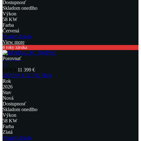
Dostupnosť
Skladom onedlho
Výkon
58 KW
Farba
Červená
Pozrieť detaily
View more
4 roky záruka
Porovnať
1
CENA
11 399 €
BENDA LFC 700 PRO
Rok
2026
Stav
Nová
Dostupnosť
Skladom onedlho
Výkon
58 KW
Farba
Zlatá
Pozrieť detaily