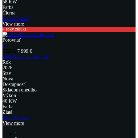
58 KW
Farba
Čierna
Pozrieť detaily
View more
4 roky záruka
Porovnať
2
CENA
7 999 €
BENDA Dark Flag 500
Rok
2026
Stav
Nová
Dostupnosť
Skladom onedlho
Výkon
40 KW
Farba
Zlatá
Pozrieť detaily
View more
1