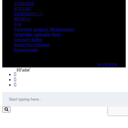
YAMAHA
SUZUKI
MORBIDELLI
BENDA
4×4
Vernostný program Motokomplex
Originálne náhradné diely
Servisné služby
Motocykle skladom
Financovanie
© 2020 Motokomplex | Všetky práva vyhradené| by
HARTON
Hľadať
Trade Offer