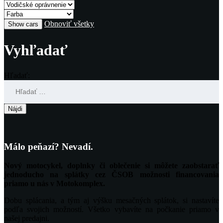
Obnoviť všetky
Vyhľadať
Hľadať:
Málo peňazí? Nevadí.
Nový motocykel, doplnky či oblečenie si môžete zaobstarať
jednoducho na splátky cez ČSOB možnosti financovania
priamo u nás v Motokomplex.
Dobu splácania, a tým aj výšku mesačných splátok, si nastavíte
podľa svojich možností. Všetko vybavíte na počkanie priamo v
našej predajni.