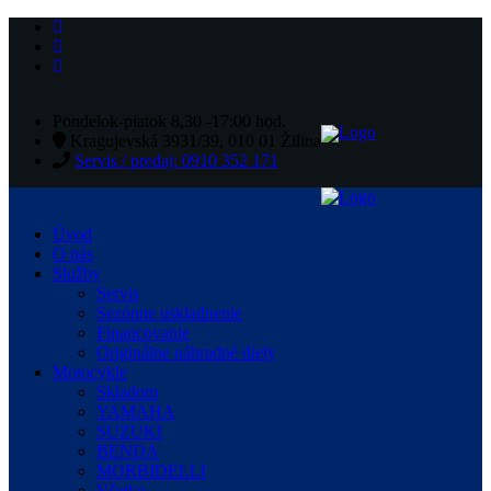
Pondelok-piatok 8,30 -17:00 hod.
Kragujevská 3931/39, 010 01 Žilina
Servis / predaj: 0910 352 171
Úvod
O nás
Služby
Servis
Sezónne uskladnenie
Financovanie
Originálne náhradné diely
Motocykle
Skladom
YAMAHA
SUZUKI
BENDA
MORBIDELLI
Všetko