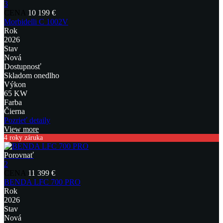
3
CENA
10 199 €
Morbidelli C 1002V
Rok
2026
Stav
Nová
Dostupnosť
Skladom onedlho
Výkon
65 KW
Farba
Čierna
Pozrieť detaily
View more
4 roky záruka
Porovnať
2
CENA
11 399 €
BENDA LFC 700 PRO
Rok
2026
Stav
Nová