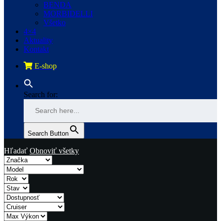
BENDA
MORBIDELLI
Všetko
4×4
Aktuality
Kontakt
E-shop
Search for:
Search Button
Hľadať
Obnoviť všetky