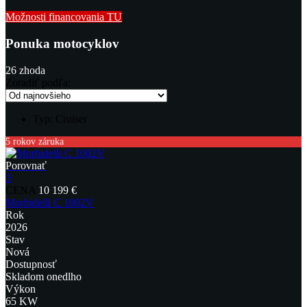
Možnosti financovania TU
Ponuka motocyklov
26
zhoda
Zoradiť podľa:
Typ:
Cruiser
5 rokov záruka
Porovnať
3
CENA
10 199 €
Morbidelli C 1002V
Rok
2026
Stav
Nová
Dostupnosť
Skladom onedlho
Výkon
65 KW