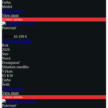
Farba
Modrá
Pozrieť detaily
View more
5 rokov záruka
Porovnať
3
CENA
10 199 €
Morbidelli C 1002V
Rok
2026
Stav
Nová
Dostupnosť
Skladom onedlho
Výkon
65 KW
Farba
Šedá
Pozrieť detaily
View more
5 rokov záruka
Porovnať