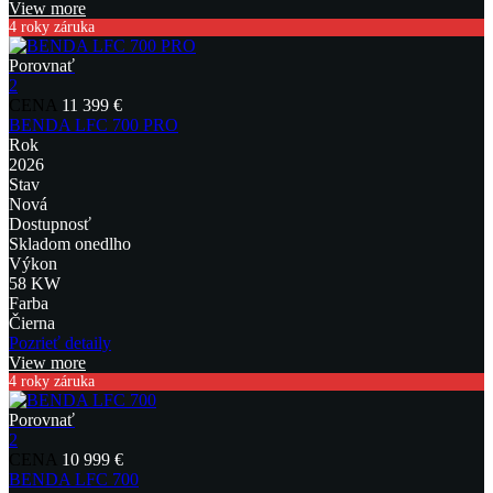
View more
4 roky záruka
Porovnať
2
CENA
11 399 €
BENDA LFC 700 PRO
Rok
2026
Stav
Nová
Dostupnosť
Skladom onedlho
Výkon
58 KW
Farba
Čierna
Pozrieť detaily
View more
4 roky záruka
Porovnať
2
CENA
10 999 €
BENDA LFC 700