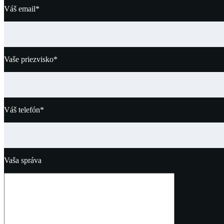
Váš email*
Vaše priezvisko*
Váš telefón*
Vaša správa