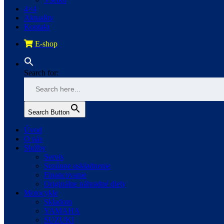
4×4
Aktuality
Kontakt
E-shop
Search for:
Search Button
Úvod
O nás
Služby
Servis
Sezónne uskladnenie
Financovanie
Originálne náhradné diely
Motocykle
Skladom
YAMAHA
SUZUKI