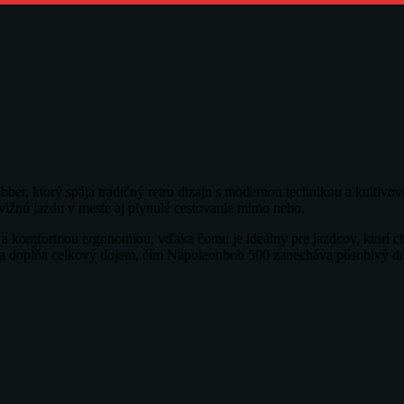
bber, ktorý spája tradičný retro dizajn s modernou technikou a kultivo
ižnú jazdu v meste aj plynulé cestovanie mimo neho.
 komfortnou ergonomiou, vďaka čomu je ideálny pre jazdcov, ktorí c
eja dopĺňa celkový dojem, čím Napoleonbob 500 zanecháva pôsobivý d