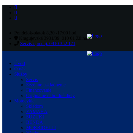
Pondelok-piatok 8,30 -17:00 hod.
Kragujevská 3931/39, 010 01 Žilina
Servis / predaj: 0910 352 171
Úvod
O nás
Služby
Servis
Sezónne uskladnenie
Financovanie
Originálne náhradné diely
Motocykle
Skladom
YAMAHA
SUZUKI
BENDA
MORBIDELLI
Všetko