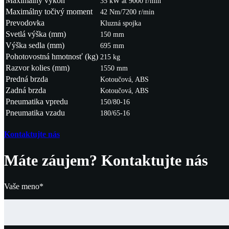
Maximálny výkon
35 kW at 9000 r/min
Maximálny točivý moment
42 Nm/7200 r/min
Prevodovka
Kluzná spojka
Svetlá výška (mm)
150 mm
Výška sedla (mm)
695 mm
Pohotovostná hmotnosť (kg)
215 kg
Razvor kolies (mm)
1550 mm
Predná brzda
Kotoučová, ABS
Zadná brzda
Kotoučová, ABS
Pneumatika vpredu
150/80-16
Pneumatika vzadu
180/65-16
Kontaktujte nás
Máte záujem? Kontaktujte nás
Vaše meno*