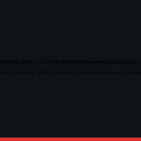
noducho na splátky cez ČSOB možnosti financovania priamo u nás
 svojich možností. Všetko vybavíte na počkanie priamo v našej predajn