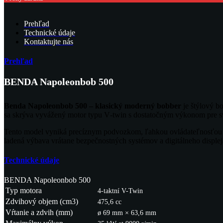
Prehľad
Technické údaje
Kontaktujte nás
Prehľad
BENDA Napoleonbob 500
Benda Napoleonbob 500 – klasický moderný bobber
je štýlový bo
sa skrýva vyvážený motor typu V‑twin s dostatočným výkonom pre sv
Tento model vyniká precíznym podvozkom, ľahkou ovládateľnosťou a
ladená výbava vrátane bezpečnostných systémov a digitálneho displ
Technické údaje
BENDA Napoleonbob 500
Typ motora
4-taktní V-Twin
Zdvihový objem (cm3)
475,6 cc
Vŕtanie a zdvih (mm)
ø 69 mm × 63,6 mm