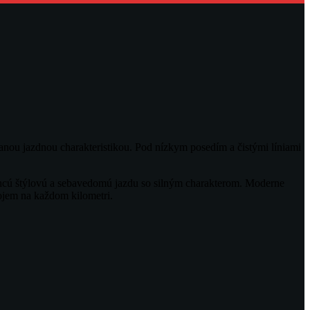
vanou jazdnou charakteristikou. Pod nízkym posedím a čistými líniami
hcú štýlovú a sebavedomú jazdu so silným charakterom. Moderne
ojem na každom kilometri.