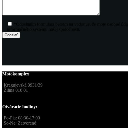
*Odoslaním formulára beriem na vedomie, že moje osobné údaj
informačného systému našej spoločnosti.
Motokomplex
Kragujevská 3931/39
Žilina 010 01
Otváracie hodiny:
Po-Pia: 08:30-17:00
So-Ne: Zatvorené