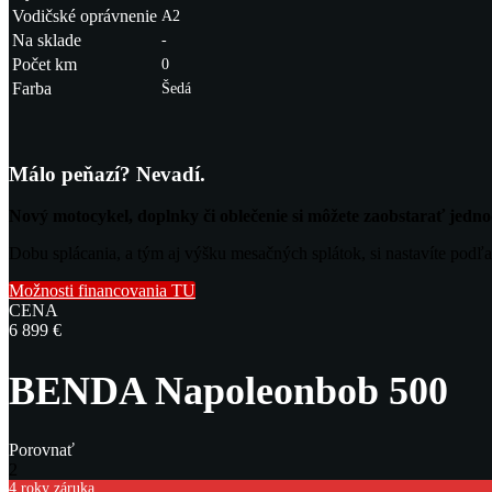
Vodičské oprávnenie
A2
Na sklade
-
Počet km
0
Farba
Šedá
Málo peňazí? Nevadí.
Nový motocykel, doplnky či oblečenie si môžete zaobstarať jed
Dobu splácania, a tým aj výšku mesačných splátok, si nastavíte podľa
Možnosti financovania TU
CENA
6 899 €
BENDA Napoleonbob 500
Porovnať
2
4 roky záruka