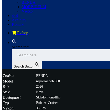
BENDA
MORBIDELLI
Všetko
4×4
Aktuality
Kontakt
E-shop
Search for:
Search Button
Značka
BENDA
Model
napoleonbob 500
Rok
2026
Stav
Nová
Dostupnosť
Skladom onedlho
Typ
Bobber, Cruiser
Výkon
35 KW