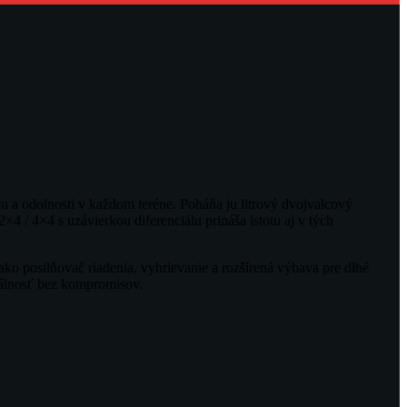
 a odolnosti v každom teréne. Poháňa ju litrový dvojvalcový
/ 4×4 s uzávierkou diferenciálu prináša istotu aj v tých
ko posilňovač riadenia, vyhrievanie a rozšírená výbava pre dlhé
zálnosť bez kompromisov.