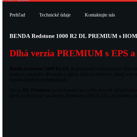
Prehľad
Technické údaje
Kontaktujte nás
BENDA Redstone 1000 R2 DL PREMIUM s H
Dlhá verzia PREMIUM s EPS a 
Benda Redstone 1000 R2 DL
je prémiová a mimoriadne výkonná 
motor s vysokým výkonom a silnou točivou rezervou, ktorý v kom
najnáročnejších podmienkach.
Verzia
DL Premium
posúva model na vyššiu úroveň vďaka bohatej
jazdy či pracovné nasadenie. Redstone 1000 R2 DL je ideálnou vo