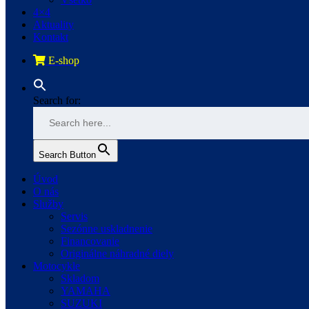
4×4
Aktuality
Kontakt
E-shop
Search for:
Search Button
Úvod
O nás
Služby
Servis
Sezónne uskladnenie
Financovanie
Originálne náhradné diely
Motocykle
Skladom
YAMAHA
SUZUKI