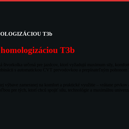
OMOLOGIZÁCIOU T3b
homologizáciou T3b
štvorkolka určená pre jazdcov, ktorí vyžadujú maximum sily, komfortu
binácii s automatickou CVT prevodovkou a prepínateľným pohonom 2×4 
 výbave zameranej na komfort a praktické využitie – vrátane prvkov a
ľbou pre tých, ktorí chcú spojiť silu, technológie a maximálnu univer