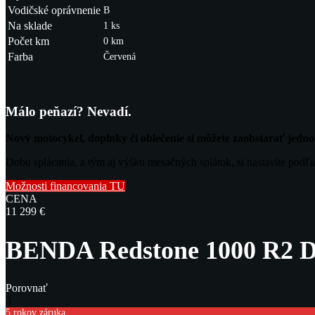
Vodičské oprávnenie
B
Na sklade
1 ks
Počet km
0 km
Farba
Červená
Málo peňazí? Nevadí.
Nový motocykel, doplnky či oblečenie si môžete zaobstarať jed
Dobu splácania, a tým aj výšku mesačných splátok, si nastavíte podľa
Možnosti financovania TU
CENA
11 299 €
BENDA Redstone 1000 R2
Porovnať
3
5 rokov záruka