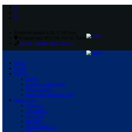
Pondelok-piatok 8,30 -17:00 hod.
Kragujevská 3931/39, 010 01 Žilina
Servis / predaj: 0910 352 171
Úvod
O nás
Služby
Servis
Sezónne uskladnenie
Financovanie
Originálne náhradné diely
Motocykle
Skladom
YAMAHA
SUZUKI
BENDA
MORBIDELLI
Všetko