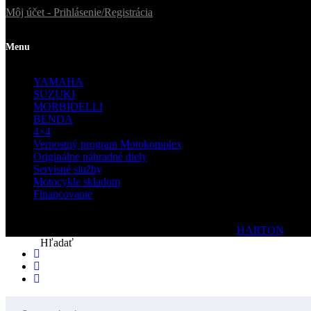
Môj účet - Prihlásenie/Registrácia
Menu
YAMAHA
SUZUKI
MORBIDELLI
BENDA
4×4
Vernostný program Motokomplex
Originálne náhradné diely
Servisné služby
Motocykle skladom
Financovanie
© 2020 Motokomplex | Všetky práva vyhradené| by
HARTON
Hľadať