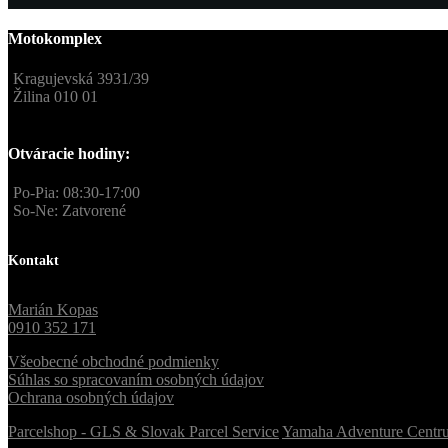
Motokomplex
Kragujevská 3931/39
Žilina 010 01
Otváracie hodiny:
Po-Pia: 08:30-17:00
So-Ne: Zatvorené
Kontakt
Marián Kopas
0910 352 171
Všeobecné obchodné podmienky
Súhlas so spracovaním osobných údajov
Ochrana osobných údajov
Parcelshop - GLS & Slovak Parcel Service
Yamaha Adventure Centr