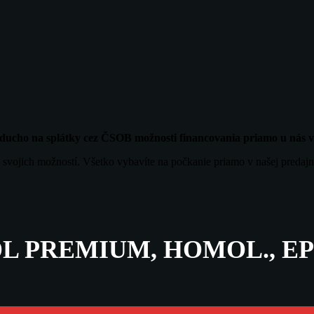
noducho na splátky cez ČSOB možnosti financovania priamo u nás
 svojich možností. Všetko vybavíte na počkanie priamo v našej predajn
 DL PREMIUM, HOMOL., E