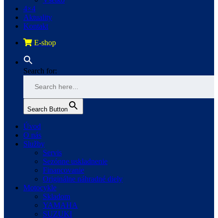
4×4
Aktuality
Kontakt
E-shop
Search for:
Search Button
Úvod
O nás
Služby
Servis
Sezónne uskladnenie
Financovanie
Originálne náhradné diely
Motocykle
Skladom
YAMAHA
SUZUKI