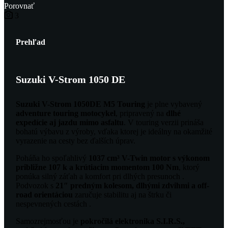
Porovnať
3
Prehľad
Suzuki V-Strom 1050 DE
Suzuki V-Strom 1050DE M5 Touring
je plne vybavený
adventure touring motocykel
, pripravený na
dlhé
expedície aj jazdu mimo asfaltu
. V touring verzii prináša
bohatú výbavu z výroby, vďaka ktorej je ideálny na okamžité
vyrazenie na cesty bez ďalších úprav.
Poháňa ho spoľahlivý
1037 cm³ V-Twin motor s výkonom
približne 107 k a krútiacim momentom 100 Nm
, ktorý
ponúka silný záťah a komfort pri dlhých presunoch .
Podvozok s
21″ predným kolesom, dlhými zdvihmi a off-
road orientáciou
zaručuje stabilitu aj na štrku či
nespevnených cestách .
Samozrejmosťou je
pokročilá elektronika S.I.R.S.,