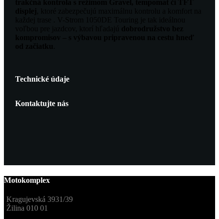
trakčná kontrola s režimom Gravel, tempomat či TFT
displej
, ktoré zabezpečujú maximálnu kontrolu a komfort na
každej trase . V-Strom 1050DE Touring je tak ideálnou
voľbou pre jazdcov, ktorí hľadajú
dobrodružstvo bez
kompromisov – s výbavou pripravenou na cestu hneď
od začiatku
.
Technické údaje
Kontaktujte nás
Motokomplex
Kragujevská 3931/39
Žilina 010 01