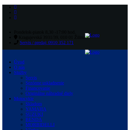
Pondelok-piatok 8,30 -17:00 hod.
Kragujevská 3931/39, 010 01 Žilina
Servis / predaj: 0910 352 171
Úvod
O nás
Služby
Servis
Sezónne uskladnenie
Financovanie
Originálne náhradné diely
Motocykle
Skladom
YAMAHA
SUZUKI
BENDA
MORBIDELLI
Všetko