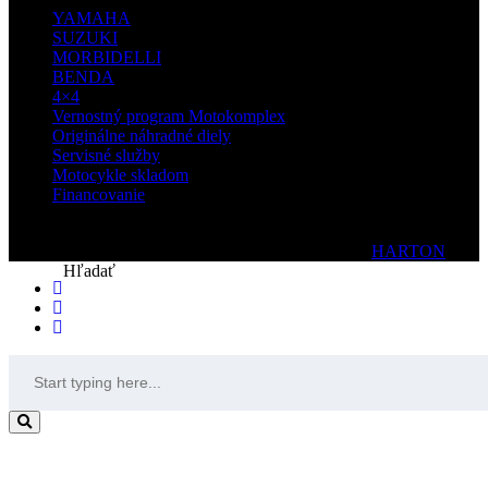
YAMAHA
SUZUKI
MORBIDELLI
BENDA
4×4
Vernostný program Motokomplex
Originálne náhradné diely
Servisné služby
Motocykle skladom
Financovanie
© 2020 Motokomplex | Všetky práva vyhradené| by
HARTON
Hľadať
Trade in