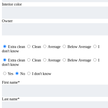
Interior color
Owner
Save and continue
What is the Exterior Condition?
Extra clean
Clean
Average
Below Average
I
don't know
What is the Interior Condition?
Extra clean
Clean
Average
Below Average
I
don't know
Has vehicle been in accident
Yes
No
I don't know
Save and continue
First name*
Last name*