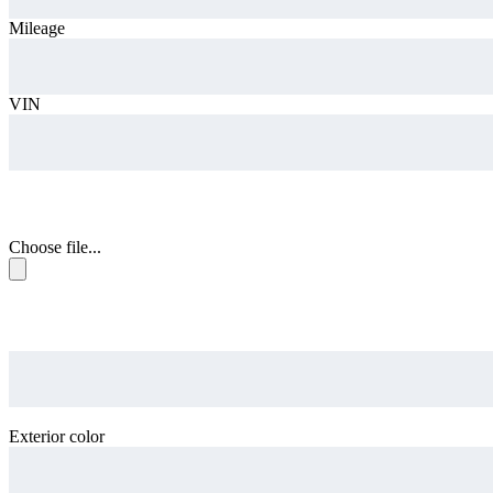
Mileage
VIN
Upload your car Photos
Choose file...
Provide a hosted video url of your car
Exterior color