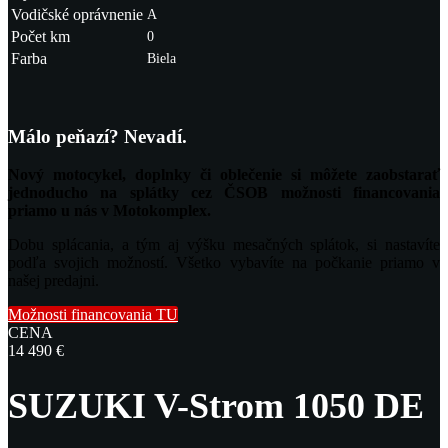
Vodičské oprávnenie
A
Počet km
0
Farba
Biela
Málo peňazí? Nevadí.
Nový motocykel, doplnky či oblečenie si môžete zaobstarať
jednoducho na splátky cez ČSOB možnosti financovania
priamo u nás v Motokomplex.
Dobu splácania, a tým aj výšku mesačných splátok, si nastavíte
podľa svojich možností. Všetko vybavíte na počkanie priamo v
našej predajni.
Možnosti financovania TU
CENA
14 490 €
SUZUKI V-Strom 1050 DE