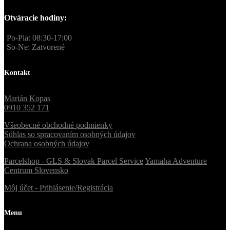
Otváracie hodiny:
Po-Pia: 08:30-17:00
So-Ne: Zatvorené
Kontakt
Marián Kopas
0910 352 171
Všeobecné obchodné podmienky
Súhlas so spracovaním osobných údajov
Ochrana osobných údajov
Parcelshop - GLS & Slovak Parcel Service
Yamaha Adventure
Centrum Slovensko
Môj účet - Prihlásenie/Registrácia
Menu