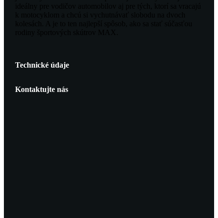
ideálny pre vodičov automobilov aj pre tých, ktorí sa vracajú
k motocyklom a chcú si vychutnávať slobodu na dvoch
kolesách. A je to ten najlepší spôsob, ako sa stať súčasťou
rodiny športových skútrov MAX.
Technické údaje
Kontaktujte nás