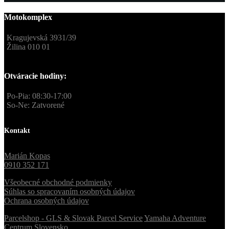
Motokomplex
Kragujevská 3931/39
Žilina 010 01
Otváracie hodiny:
Po-Pia: 08:30-17:00
So-Ne: Zatvorené
Kontakt
Marián Kopas
0910 352 171
Všeobecné obchodné podmienky
Súhlas so spracovaním osobných údajov
Ochrana osobných údajov
Parcelshop - GLS & Slovak Parcel Service
Yamaha Adventure
Centrum Slovensko