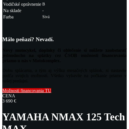
Vodičské oprávnenie
B
Na sklade
-
Farba
Sivá
Málo peňazí? Nevadí.
Nový motocykel, doplnky či oblečenie si môžete zaobstarať
jednoducho na splátky cez ČSOB možnosti financovania
priamo u nás v Motokomplex.
Dobu splácania, a tým aj výšku mesačných splátok, si nastavíte
podľa svojich možností. Všetko vybavíte na počkanie priamo v
našej predajni.
Možnosti financovania TU
CENA
3 690 €
YAMAHA NMAX 125 Tech
MAX