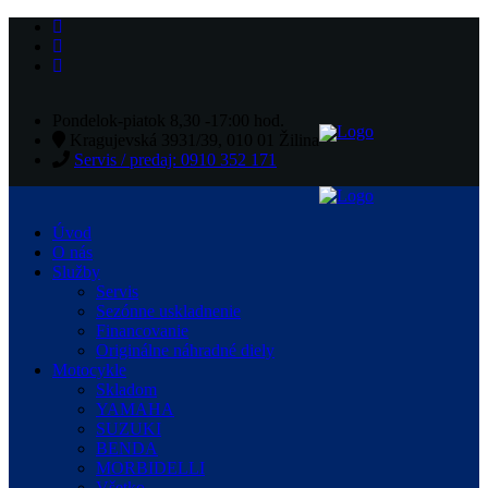
Pondelok-piatok 8,30 -17:00 hod.
Kragujevská 3931/39, 010 01 Žilina
Servis / predaj: 0910 352 171
Úvod
O nás
Služby
Servis
Sezónne uskladnenie
Financovanie
Originálne náhradné diely
Motocykle
Skladom
YAMAHA
SUZUKI
BENDA
MORBIDELLI
Všetko