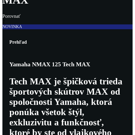
Porovnať
2
NOVINKA
Prehľad
Yamaha NMAX 125 Tech MAX
Tech MAX je špičková trieda
športových skútrov MAX od
spoločnosti Yamaha, ktorá
ponúka všetok štýl,
exkluzivitu a funkčnosť,
ktoré by ste od vlajkového