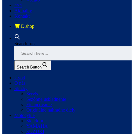
4×4
Aktuality
Kontakt
E-shop
Search for:
Search Button
Úvod
O nás
Služby
Servis
Sezónne uskladnenie
Financovanie
Originálne náhradné diely
Motocykle
Skladom
YAMAHA
SUZUKI