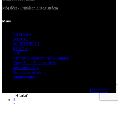
Môj účet - Prihlásenie/Registrácia
Menu
YAMAHA
SUZUKI
MORBIDELLI
BENDA
4×4
Vernostný program Motokomplex
Originálne náhradné diely
Servisné služby
Motocykle skladom
Financovanie
© 2020 Motokomplex | Všetky práva vyhradené| by
HARTON
Hľadať