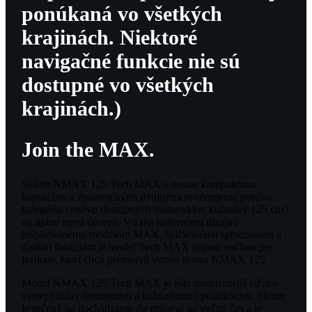
ponúkaná vo všetkých
krajinách. Niektoré
navigačné funkcie nie sú
dostupné vo všetkých
krajinách.)
Join the MAX.
Skúter NMAX 125 Tech MAX s novou kompaktnou
kapotážou a dynamickými dvojitými svetlometmi posúva
kategóriu cenovo dostupných motocyklov kubatúry 125 cm3
na úplne novú úroveň. Vďaka kultovému dizajnu
inšpirovanému modelom MAX, špičkovému spracovaniu a
ďalším funkciám je model Tech MAX jasnou voľbou pre
jazdcov, ktorí chcú prémiovú verziu skútra NMAX 125.
Model NMAX 125 Tech MAX je ešte atraktívnejší vďaka
svojej ľahkej dostupnosti a každodennej praktickosti. Skúter
je určený na dochádzanie do práce aj na voľný čas a je