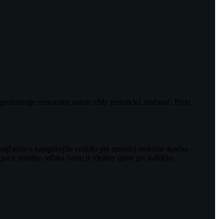
predstavuje cestovanie autom vždy realistickú možnosť. Preto
 najľahšie a najagilnejšie vozidlo pre mestskú mobilitu daného
pocit stability, vďaka čomu je ideálny úplne pre každého.