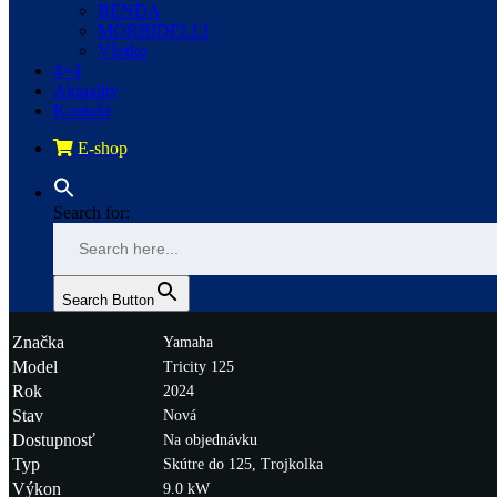
BENDA
MORBIDELLI
Všetko
4×4
Aktuality
Kontakt
E-shop
Search for:
Search Button
Značka
Yamaha
Model
Tricity 125
Rok
2024
Stav
Nová
Dostupnosť
Na objednávku
Typ
Skútre do 125, Trojkolka
Výkon
9.0 kW