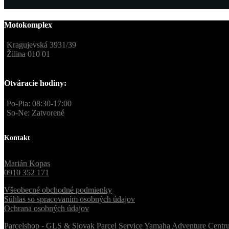
Motokomplex
Kragujevská 3931/39
Žilina 010 01
Otváracie hodiny:
Po-Pia: 08:30-17:00
So-Ne: Zatvorené
Kontakt
Marián Kopas
0910 352 171
Všeobecné obchodné podmienky
Súhlas so spracovaním osobných údajov
Ochrana osobných údajov
Parcelshop - GLS & Slovak Parcel Service
Yamaha Adventure Centr