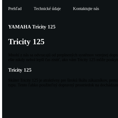
Prehľad
Technické údaje
Kontaktujte nás
YAMAHA Tricity 125
Tricity 125
Mnohí z nás sa odvracajú od preplnených systémov verejnej doprav
ešte nikdy nebol lepší čas zistiť, ako vám Tricity 125 môže pos
Tricity 125
Skúter Tricity 125 je atraktívny pre širokú škálu zákazníkov, pret
typu. Tento ľahko použiteľný dopravný prostriedok na dochádzanie 