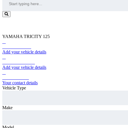
Trade in
YAMAHA TRICITY 125
1.
Car Information
Add your vehicle details
2.
Vehicle Condition
Add your vehicle details
3.
Contact details
Your contact details
Vehicle Type
Make
Model