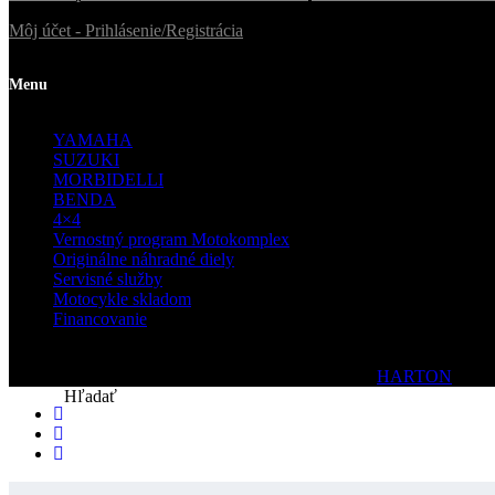
Môj účet - Prihlásenie/Registrácia
Menu
YAMAHA
SUZUKI
MORBIDELLI
BENDA
4×4
Vernostný program Motokomplex
Originálne náhradné diely
Servisné služby
Motocykle skladom
Financovanie
© 2020 Motokomplex | Všetky práva vyhradené| by
HARTON
Hľadať