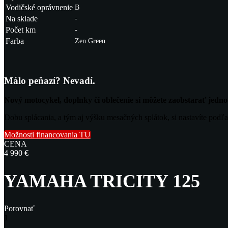
Vodičské oprávnenie
B
Na sklade
-
Počet km
-
Farba
Zen Green
Málo peňazí? Nevadí.
Nový motocykel, doplnky či oblečenie si môžete zaobstarať jed
Dobu splácania, a tým aj výšku mesačných splátok, si nastavíte podľa
Možnosti financovania TU
CENA
4 990 €
YAMAHA TRICITY 125
Porovnať
1