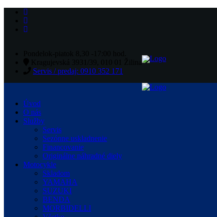
Pondelok-piatok 8,30 -17:00 hod.
Kragujevská 3931/39, 010 01 Žilina
Servis / predaj: 0910 352 171
Úvod
O nás
Služby
Servis
Sezónne uskladnenie
Financovanie
Originálne náhradné diely
Motocykle
Skladom
YAMAHA
SUZUKI
BENDA
MORBIDELLI
Všetko