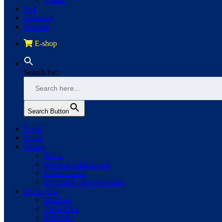
4×4
Aktuality
Kontakt
E-shop
Search for:
Search Button
Úvod
O nás
Služby
Servis
Sezónne uskladnenie
Financovanie
Originálne náhradné diely
Motocykle
Skladom
YAMAHA
SUZUKI