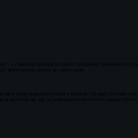
y – a s rastúcimi nákladmi na palivo a poplatkami za mestské cesty ne
kytnúť úplnú slobodu pohybu po vašom meste.
ože ide o jediný trojkolesový skúter v triede do 125 cm3, čo z neho robí
je navrhnutý tak, aby pri jazde poskytoval skutočnú istotu a zvýšený 